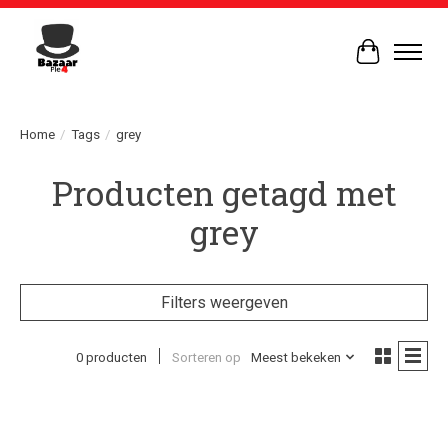
Winkelwag
Home
/
Tags
/
grey
Producten getagd met
grey
Filters weergeven
0 producten
Sorteren op
Meest bekeken