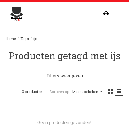
Winkelwag
Home
/
Tags
/
ijs
Producten getagd met ijs
Filters weergeven
0 producten
Sorteren op
Meest bekeken
Geen producten gevonden!