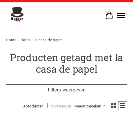
Winkelwag
Home
/
Tags
/
la casa de papel
Producten getagd met la
casa de papel
Filters weergeven
0 producten
Sorteren op
Meest bekeken