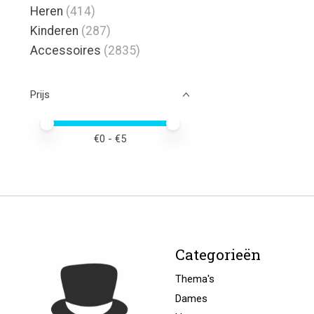
Heren
(414)
Kinderen
(287)
Accessoires
(2835)
Prijs
Minimale prijswaarde
Price maximum value
€
0
- €
5
Categorieën
Thema's
Dames