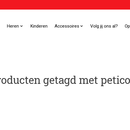
Heren
Kinderen
Accessoires
Volg jij ons al?
Op
roducten getagd met petico