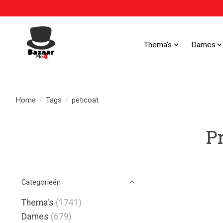
Thema's
Dames
Home
/
Tags
/
peticoat
P
Categorieën
Thema's
(1741)
Dames
(679)