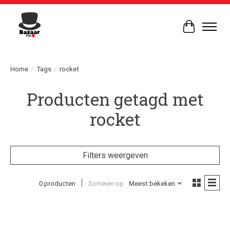
Winkelwag
Home
/
Tags
/
rocket
Producten getagd met
rocket
Filters weergeven
0 producten
Sorteren op
Meest bekeken