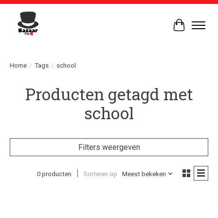
Winkelwag
Home
/
Tags
/
school
Producten getagd met
school
Filters weergeven
0 producten
Sorteren op
Meest bekeken