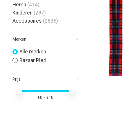
Heren
(414)
Kinderen
(287)
Accessoires
(2835)
Merken
Alle merken
Bazaar Ple4
Prijs
Minimale prijswaarde
Price maximum value
€
0
- €
10