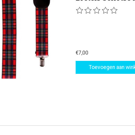
De beoordeling van dit p
€7,00
Toevoegen aan win