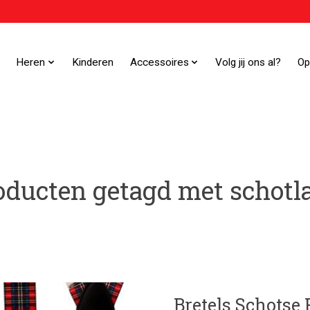
Heren
Kinderen
Accessoires
Volg jij ons al?
Op
oducten getagd met schotl
Bretels Schotse 