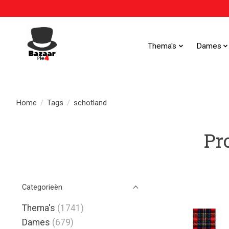
Thema's
Dames
Home
/
Tags
/
schotland
Pr
Categorieën
Thema's
(1741)
Dames
(679)