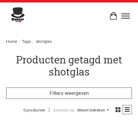
Winkelwag
Home
/
Tags
/
shotglas
Producten getagd met
shotglas
Filters weergeven
0 producten
Sorteren op
Meest bekeken