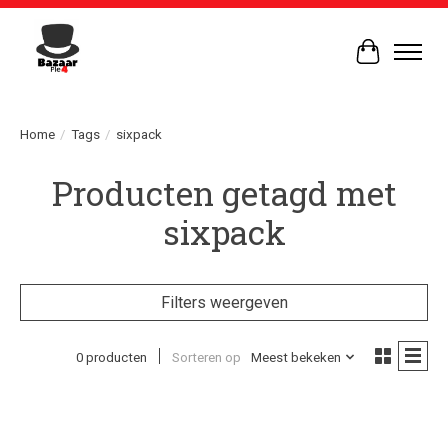
Winkelwag
Home
/
Tags
/
sixpack
Producten getagd met
sixpack
Filters weergeven
0 producten
Sorteren op
Meest bekeken