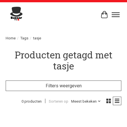
Winkelwag
Home
/
Tags
/
tasje
Producten getagd met
tasje
Filters weergeven
0 producten
Sorteren op
Meest bekeken