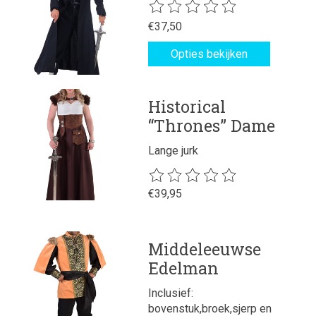
De beoordeling van dit product is
€37,50
Opties bekijken
Historical
“Thrones” Dame
Lange jurk
De beoordeling van dit product is
€39,95
Middeleeuwse
Edelman
Inclusief:
bovenstuk,broek,sjerp en