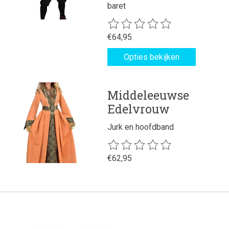
baret
De beoordeling van dit product is
€64,95
Opties bekijken
Middeleeuwse
Edelvrouw
Jurk en hoofdband
De beoordeling van dit product is
€62,95