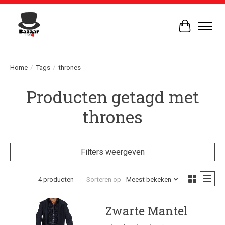
Winkelwag
Home
/
Tags
/
thrones
Producten getagd met
thrones
Filters weergeven
4 producten
Sorteren op
Meest bekeken
Zwarte Mantel