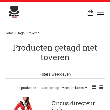
Winkelwag
Home
/
Tags
/
toveren
Producten getagd met
toveren
Filters weergeven
1 producten
Sorteren op
Meest bekeken
Circus directeur
jurk