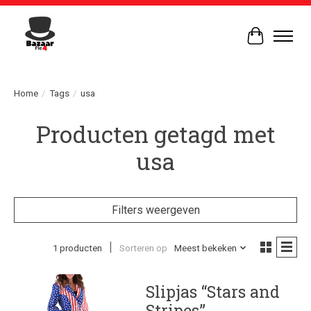
Winkelwag
Home
/
Tags
/
usa
Producten getagd met
usa
Filters weergeven
1 producten
Sorteren op
Meest bekeken
Slipjas “Stars and
Stripes”