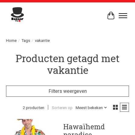
Winkelwag
Home
/
Tags
/
vakantie
Producten getagd met
vakantie
Filters weergeven
2 producten
Sorteren op
Meest bekeken
Hawaïhemd
paradise