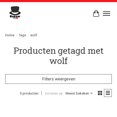
Winkelwag
Home
/
Tags
/
wolf
Producten getagd met
wolf
Filters weergeven
0 producten
Sorteren op
Meest bekeken