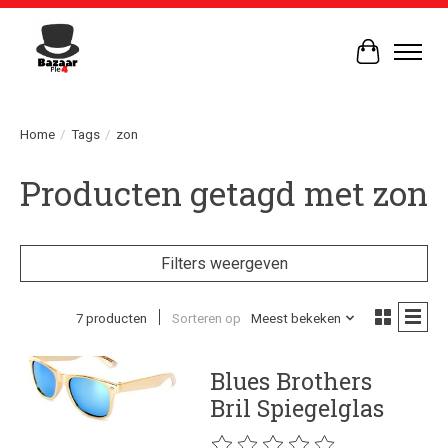
Winkelwag
Home
/
Tags
/
zon
Producten getagd met zon
Filters weergeven
7 producten
Sorteren op
Meest bekeken
Blues Brothers
Bril Spiegelglas
De beoordeling van dit product is