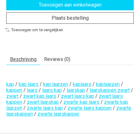
Toevoegen aan winkelwagen
Plaats bestelling
Toevoegen om te vergelijken
Beschrijving
Reviews (0)
kap
/
kap laars
/
kap laarzen
/
kaplaars
/
kaplaarzen
/
kappen
/
laars
/
laars kap
/
laarskap
/
laarskappen zwart
/
zwart
/
zwart kap laars
/
zwart laars kap
/
zwart laars
kappen
/
zwart laarskap
/
zwarte kap laars
/
zwarte kap
laarzen
/
zwarte laars kap
/
zwarte laars kappen
/
zwarte
laarskappen
/
zwarte laarskapper