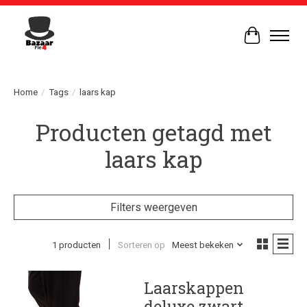
Winkelwag
Home
/
Tags
/
laars kap
Producten getagd met
laars kap
Filters weergeven
1 producten
Sorteren op
Meest bekeken
Laarskappen
deluxe zwart