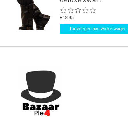
De beoordeling van dit product is
€18,95
Toevoegen aan winkelwagen