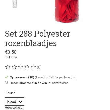
Set 288 Polyester
rozenblaadjes
€3,50
Incl. btw
(0)
De beoordeling van dit product is
0
van de 5
Op voorraad (10)
(Levertijd:1-3 dagen levertijd)
Beschikbaarheid in de winkel controleren
Kleur:
*
Hoeveelheid: