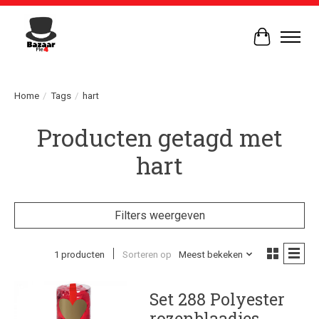
Winkelwag
Home
/
Tags
/
hart
Producten getagd met
hart
Filters weergeven
1 producten
Sorteren op
Meest bekeken
Set 288 Polyester
rozenblaadjes